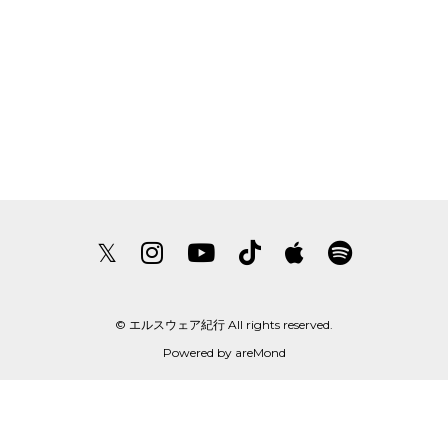
𝕏
© エルスウェア紀行 All rights reserved.
Powered by
areMond