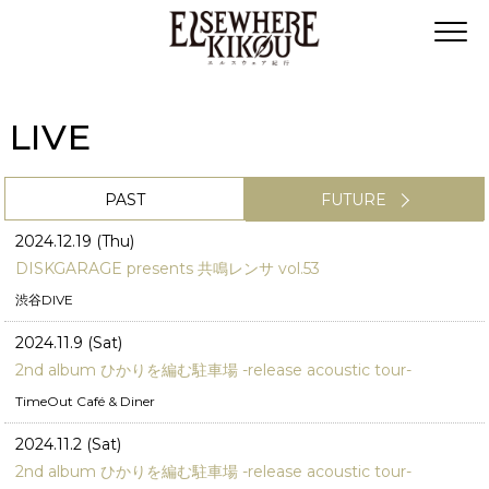
LIVE
PAST
FUTURE
2024.12.19 (Thu)
DISKGARAGE presents 共鳴レンサ vol.53
渋谷DIVE
2024.11.9 (Sat)
2nd album ひかりを編む駐車場 -release acoustic tour-
TimeOut Café & Diner
2024.11.2 (Sat)
2nd album ひかりを編む駐車場 -release acoustic tour-