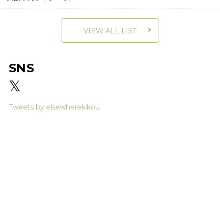
VIEW ALL LIST
SNS
𝕏
Tweets by elsewherekikou