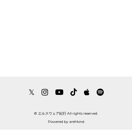
𝕏
© エルスウェア紀行 All rights reserved.
Powered by
areMond