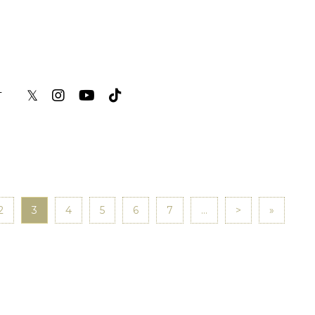
𝕏
T
2
3
4
5
6
7
...
>
»