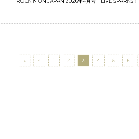
ROCKIN'ON JAPAN 2026年4月号「LIVE SPAR
«
<
1
2
3
4
5
6