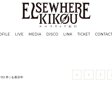
OFILE
LIVE
MEDIA
DISCO
LINK
TICKET
CONTAC
«
<
1
 133 件 ) を表示中