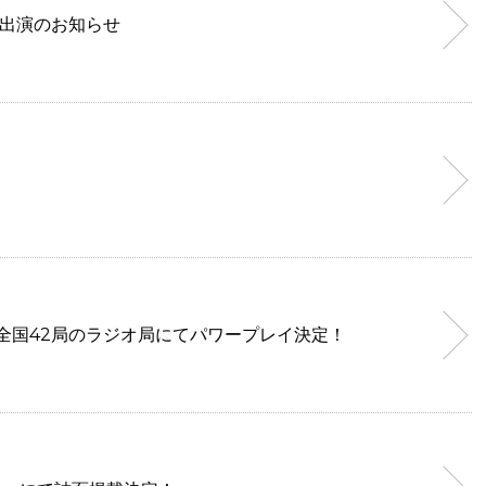
」生出演のお知らせ
度と一部』が 全国42局のラジオ局にてパワープレイ決定！