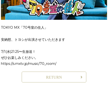
TOKYO MX「70号室の住人」
安納想、トヨシが出演させていただきます
7/1(水)21:25〜生放送！
ぜひお楽しみください。
https://s.mxtv.jp/music/70_room/
RETURN