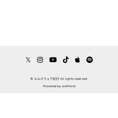
𝕏
© エルスウェア紀行 All rights reserved.
Powered by
areMond